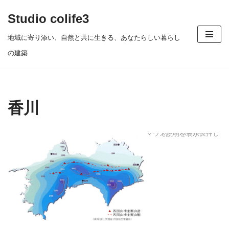
Studio colife3
コ
地域に寄り添い、自然と共に生きる、あなたらしい暮らし
ン
の建築
テ
ン
ツ
香川
へ
ス
マウスオーバーか長押しで説明を表示。
キ
ッ
プ