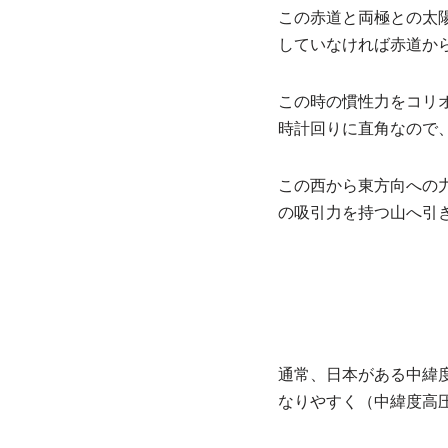
この赤道と両極との太
していなければ赤道か
この時の慣性力をコリ
時計回りに直角なので
この西から東方向への
の吸引力を持つ山へ引
通常、日本がある中緯
なりやすく（中緯度高