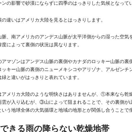
ーンの影響で砂漠にならずに四季のはっきりした気候となって
候の違いはアメリカ大陸を見るとはっきりします。
山脈、南アメリカのアンデス山脈が太平洋側からの湿った空気
緯度によって裏側の状況は異なります。
のアマゾンはアンデス山脈の裏側やカナダのロッキー山脈の裏
ロッキー山脈の裏側のニューメキシコやアリゾナ、アルゼンチ
は緑と違いがはっきりと表れています。
はアメリカ大陸のような明快さはありませんが、①本来なら乾
雨雲が入り込むが、③山によって阻まれることで、その裏側が
という地球全体の大気循環と地域の地形とが関係し合うことで
にできる雨の降らない乾燥地帯