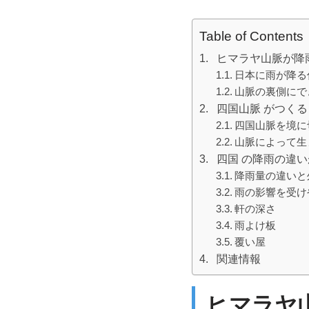
Table of Contents
ヒマラヤ山脈が降
日本に雨が降る
山脈の裏側にで
四国山脈 がつく
四国山脈を境に
山脈によって生
四国 の降雨の違
降雨量の違いと
雨の影響を受け
軒の深さ
雨よけ板
覆い屋
関連情報
ヒマラヤ