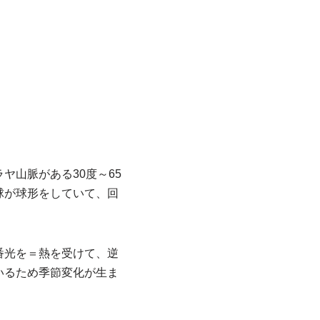
山脈がある30度～65
球が球形をしていて、回
番光を＝熱を受けて、逆
いるため季節変化が生ま