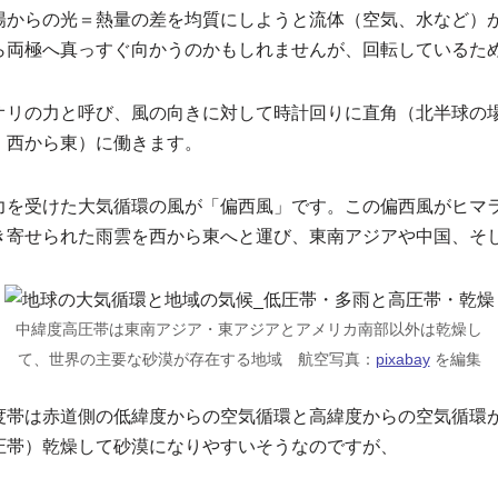
陽からの光＝熱量の差を均質にしようと流体（空気、水など）
ら両極へ真っすぐ向かうのかもしれませんが、回転しているた
オリの力と呼び、風の向きに対して時計回りに直角（北半球の
、西から東）に働きます。
力を受けた大気循環の風が「偏西風」です。この偏西風がヒマ
き寄せられた雨雲を西から東へと運び、東南アジアや中国、そ
中緯度高圧帯は東南アジア・東アジアとアメリカ南部以外は乾燥し
て、世界の主要な砂漠が存在する地域 航空写真：
pixabay
を編集
度帯は赤道側の低緯度からの空気循環と高緯度からの空気循環
圧帯）乾燥して砂漠になりやすいそうなのですが、