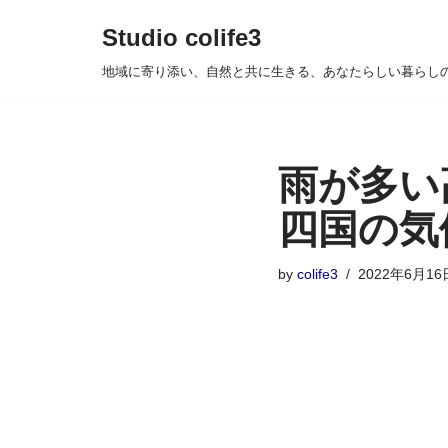
Studio colife3
コ
地域に寄り添い、自然と共に生きる、あなたらしい暮らし
ン
テ
ン
ツ
雨が多い
へ
四国の気
ス
キ
ッ
by
colife3
2022年6月16
プ