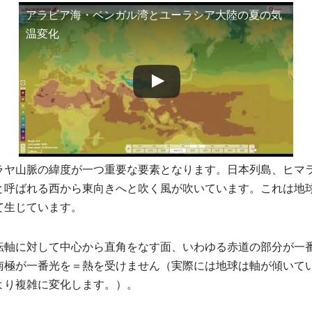
アラビア海・ベンガル湾とユーラシア大陸の夏の気
温変化
ヤ山脈の緯度が一つ重要な要素となります。日本列島、ヒマラヤ
と呼ばれる西から東向きへと吹く風が吹いています。これは地
て生じています。
転軸に対して中心から直角をなす面、いわゆる赤道の部分が一
南極が一番光を＝熱を受けません（実際には地球は軸が傾いて
より複雑に変化します。）。