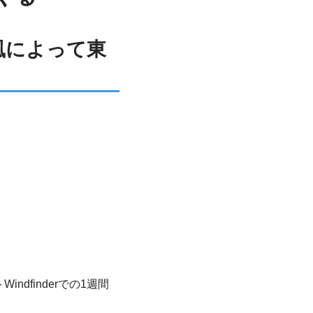
風によって東
finderでの1週間