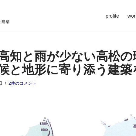
profile
wor
の建築
高知と雨が少ない高松の
候と地形に寄り添う建築
日
2件のコメント