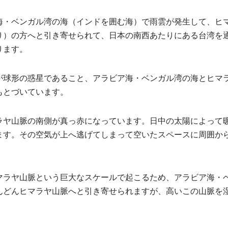
海・ベンガル湾の海（インドを囲む海）で雨雲が発生して、ヒ
り）の方へと引き寄せられて、日本の南西あたりにある台湾を
ります。
が球形の惑星であること、アラビア海・ベンガル湾の海とヒマ
もとづいています。
ラヤ山脈の南側が真っ赤になっています。日中の太陽によって
ます。その空気が上へ逃げてしまって空いたスペースに周囲か
マラヤ山脈という巨大なスケールで起こるため、アラビア海・
んどんヒマラヤ山脈へと引き寄せられますが、高いこの山脈を