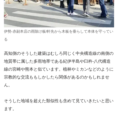
伊勢-赤副本店の雨除け板/軒先から木板を垂らして本体を守ってい
る
高知側のそうした建築はむしろ同じく中央構造線の南側の
地質帯に属した多雨地帯である紀伊半島や臼杵-八代構造
線の宮崎や熊本と似ています。植林やミカンなどのように
宗教的な交流ももしかしたら関係があるのかもしれませ
ん。
そうした地域を超えた類似性も含めて見ていきたいと思い
ます。