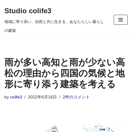
Studio colife3
コ
地域に寄り添い、自然と共に生きる、あなたらしい暮らし
ン
の建築
テ
ン
ツ
雨が多い高知と雨が少ない高
へ
ス
松の理由から四国の気候と地
キ
形に寄り添う建築を考える
ッ
プ
by
colife3
2022年6月16日
2件のコメント