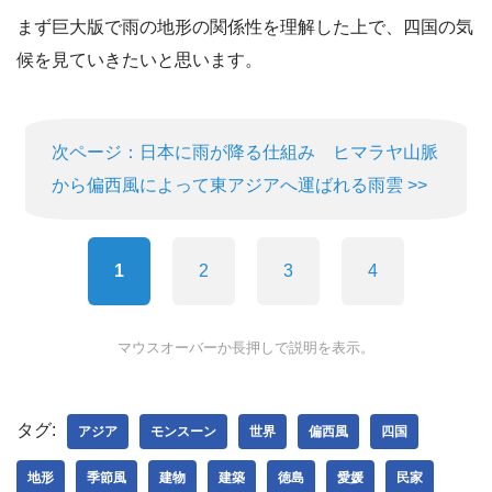
まず巨大版で雨の地形の関係性を理解した上で、四国の気
候を見ていきたいと思います。
次ページ：日本に雨が降る仕組み ヒマラヤ山脈
から偏西風によって東アジアへ運ばれる雨雲 >>
1
2
3
4
マウスオーバーか長押しで説明を表示。
タグ:
アジア
モンスーン
世界
偏西風
四国
地形
季節風
建物
建築
徳島
愛媛
民家