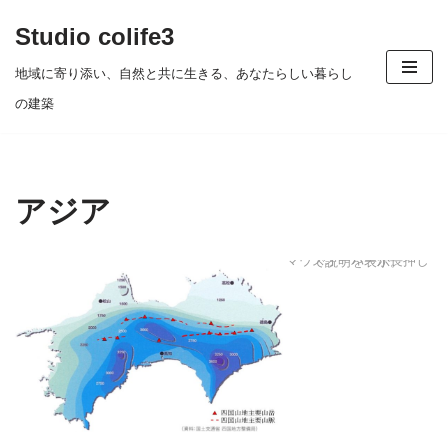
Studio colife3
コ
地域に寄り添い、自然と共に生きる、あなたらしい暮らし
ン
の建築
テ
ン
ツ
アジア
へ
ス
マウスオーバーか長押しで説明を表示。
キ
ッ
プ