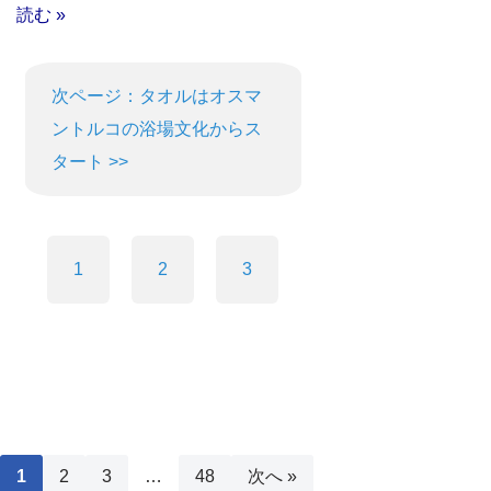
読む »
次ページ：タオルはオスマ
ントルコの浴場文化からス
タート >>
1
2
3
1
2
3
…
48
次へ »