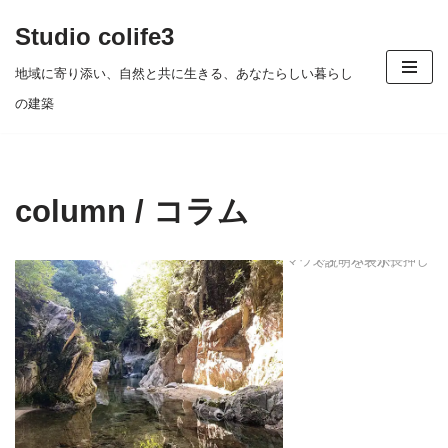
Studio colife3
コ
地域に寄り添い、自然と共に生きる、あなたらしい暮らし
ン
の建築
テ
ン
ツ
column / コラム
へ
ス
マウスオーバーか長押しで説明を表示。
キ
ッ
プ