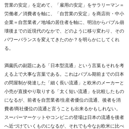
営業の安定」を定めて、「雇用の安定」をサラリーマン＝
労働者／消費者を軸に、「自営業の安定」を商店街・中小
企業＝自営業者／地域の居住者を軸に、明治からバブル崩
壊後までの近現代のなかで、どのように移り変わり、その
パワーバランスを変えてきたのか？を明らかにしてくれ
る。
満薗氏の副題にある「日本型流通」という言葉もそれを考
える上で大事な言葉である。これはバブル期前までの日本
の問屋制が発達した「細く長い流通」と欧米のメーカーと
小売が直接やり取りする「太く短い流通」を比較したもの
になるが、前者を自営業者/生産者優位の流通、後者を消
費者/商社優位の流通と言うことも出来るかもしれない。
スーパーマーケットやコンビニの登場は日本の流通を後者
へ近づけていくものになるが、それでも今なお欧米に比べ