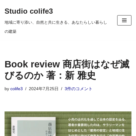
Studio colife3
コ
地域に寄り添い、自然と共に生きる、あなたらしい暮らし
ン
の建築
テ
ン
ツ
Book review 商店街はなぜ滅
へ
ス
びるのか 著：新 雅史
キ
by
colife3
2024年7月25日
3件のコメント
ッ
プ