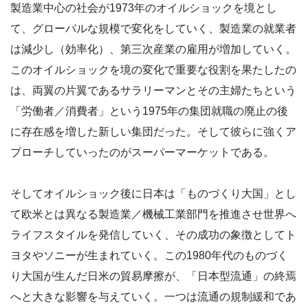
製造業中心の社会が1973年のオイルショックを境とし
て、グローバルな規模で変化をしていく、製造業の就業者
は減少し（効率化）、第三次産業の雇用が増加していく。
このオイルショックを境の変化で重要な役割を果たしたの
は、両翼の片翼であるサラリーマンとその主婦たちという
「労働者／消費者」という1975年の集団就職の廃止の後
に存在感を増した新しい集団だった。そして彼らに強くア
プローチしていったのがスーパーマーケットである。
そしてオイルショック後に日本は「ものづくり大国」とし
て欧米とは異なる製造業／機械工業部門を推進させ世界へ
ライフスタイルを発信していく、その成功の象徴としてト
ヨタやソニーが生まれていく。この1980年代のものづく
り大国が生んだ日米の貿易摩擦が、「日本型流通」の終焉
へと大きな影響を与えていく。一つは流通の規制緩和であ