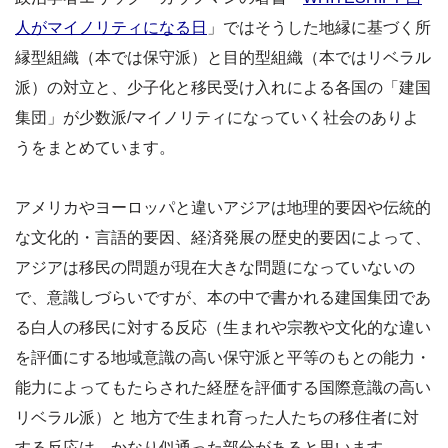
人がマイノリティになる日
」ではそうした地縁に基づく所
縁型組織（本では保守派）と目的型組織（本ではリベラル
派）の対立と、少子化と移民受け入れによる各国の「建国
集団」が少数派/マイノリティになっていく社会のありよ
うをまとめています。
アメリカやヨーロッパと違いアジアは地理的要因や伝統的
な文化的・言語的要因、経済発展の歴史的要因によって、
アジアは移民の問題が現在大きな問題になっていないの
で、意識しづらいですが、本の中で書かれる建国集団であ
る白人の移民に対する反応（生まれや宗教や文化的な違い
を評価にする地域意識の高い保守派と平等のもとの能力・
能力によってもたらされた経歴を評価する国際意識の高い
リベラル派）と 地方で生まれ育った人たちの移住者に対
する反応は、かなり似通った部分があると思います。