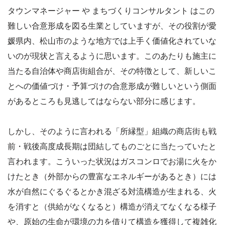
タウンマネージャー や まちづくりコンサルタント はこの
難しい合意形成を図る生業としていますが、その役割が愛
媛県内、松山市のような地方では上手く価値化されていな
いのが現状と言えるように思います。このあたりも施主に
当たる自治体や商店街組合が、その特徴として、新しいこ
とへの価値づけ・予算づけの合意形成が難しいという側面
があるところも見逃してはならない部分に感じます。
しかし、そのように言われる「所縁型」組織の商店街も戦
前・戦後高度成長期は団結してものごとに当たっていたと
言われます。こういった状況はガスコンロでお湯に火をか
けたとき（外部からの豊富なエネルギーがあるとき）には
水が自然にぐるぐるとかき混ざる対流構造が生まれる、火
を消すと（供給がなくなると）構造が消えてなくなる様子
や、原始の生命が環境の力を借りて構造を獲得して複雑化