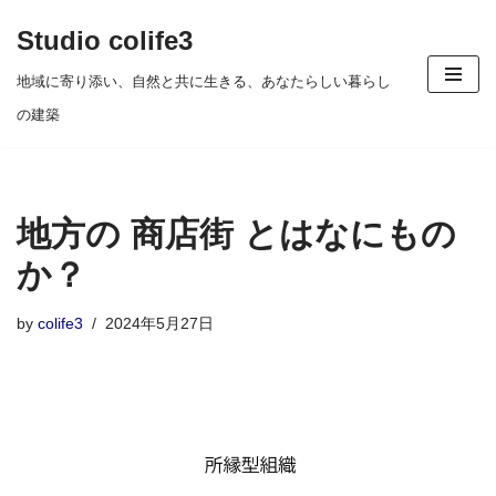
Studio colife3
コ
地域に寄り添い、自然と共に生きる、あなたらしい暮らし
ン
の建築
テ
ン
ツ
地方の 商店街 とはなにもの
へ
ス
か？
キ
by
colife3
2024年5月27日
ッ
プ