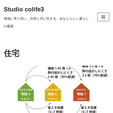
Studio colife3
コ
地域に寄り添い、自然と共に生きる、あなたらしい暮らし
ン
の建築
テ
ン
ツ
住宅
へ
ス
キ
ッ
プ