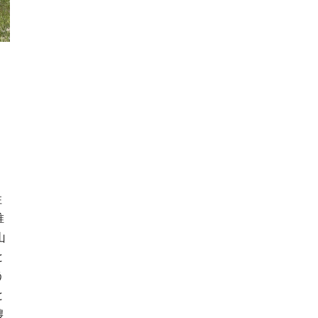
住
唯
山
と
う
と
農