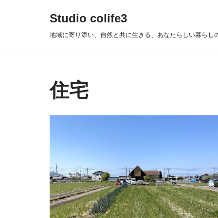
Studio colife3
コ
地域に寄り添い、自然と共に生きる、あなたらしい暮らし
ン
テ
ン
ツ
住宅
へ
ス
キ
ッ
プ