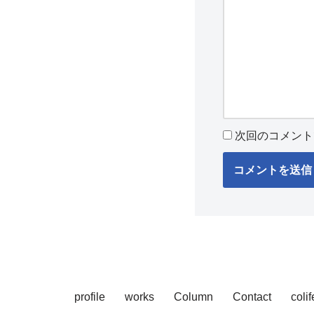
次回のコメント
profile
works
Column
Contact
coli