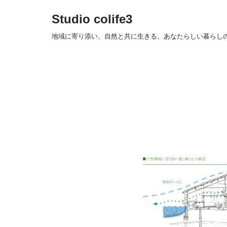
Studio colife3
コ
地域に寄り添い、自然と共に生きる、あなたらしい暮らし
ン
テ
ン
ツ
へ
ス
キ
ッ
プ