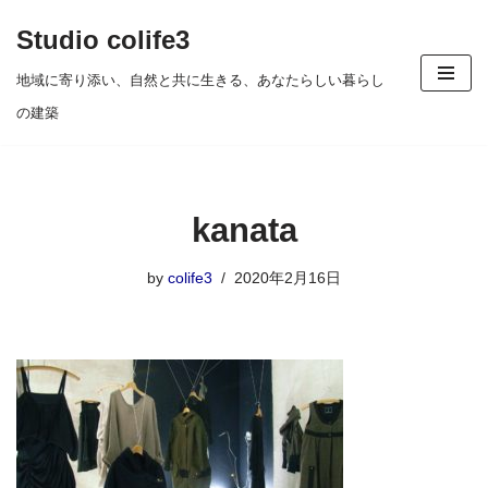
Studio colife3
コ
地域に寄り添い、自然と共に生きる、あなたらしい暮らし
ン
の建築
テ
ン
ツ
kanata
へ
ス
by
colife3
2020年2月16日
キ
ッ
プ