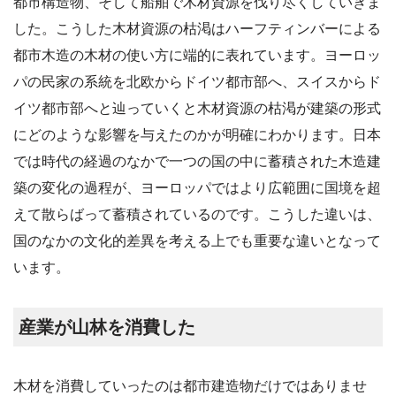
都市構造物、そして船舶で木材資源を伐り尽くしていきま
した。こうした木材資源の枯渇はハーフティンバーによる
都市木造の木材の使い方に端的に表れています。ヨーロッ
パの民家の系統を北欧からドイツ都市部へ、スイスからド
イツ都市部へと辿っていくと木材資源の枯渇が建築の形式
にどのような影響を与えたのかが明確にわかります。日本
では時代の経過のなかで一つの国の中に蓄積された木造建
築の変化の過程が、ヨーロッパではより広範囲に国境を超
えて散らばって蓄積されているのです。こうした違いは、
国のなかの文化的差異を考える上でも重要な違いとなって
います。
産業が山林を消費した
木材を消費していったのは都市建造物だけではありませ