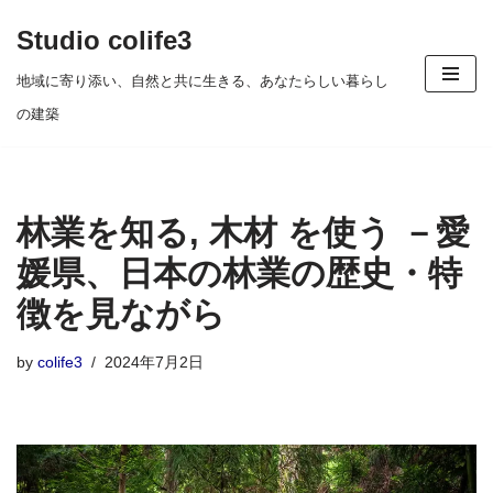
Studio colife3
コ
地域に寄り添い、自然と共に生きる、あなたらしい暮らし
ン
の建築
テ
ン
ツ
林業を知る, 木材 を使う －愛
へ
ス
媛県、日本の林業の歴史・特
キ
徴を見ながら
ッ
プ
by
colife3
2024年7月2日