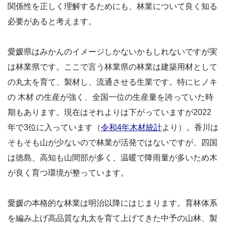
関係性を正しく理解するためにも、林業について良く知る
必要があると考えます。
愛媛県はみかんのイメージしかないかもしれないですが実
は林業県です。ここで言う林業県の林業は建築用材として
の丸太を育て、製材し、流通させる生業です。特にヒノキ
の 木材 の生産が強く、全国一位の生産量を誇っていた時
期もあります。現在はそれよりは下がっていますが2022
年で3位に入っています（
令和4年木材統計
より）。香川は
そもそも山が少ないので林業が活発ではないですが、四国
は徳島、高知も山間部が多く、温暖で降雨量が多いため木
が良く育つ環境が整っています。
愛媛の本格的な林業は明治以降にはじまります。育林体系
を編み上げ高品質な丸太を育て上げてきた中予の山林、製