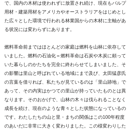
で、国内の木材は使われずに放置され続け、現在もパルプ
用材・建築用材をアメリカやオーストラリアをはじめとし
た広々とした環境で行われる林業国からの木材に主軸があ
る状況には変わらずにあります。
燃料革命前まではほとんどの家庭は燃料を山林に依存して
いました。燃料の石油化＝燃料革命は石炭や木炭に頼って
いた暮らしのかたちを完全に終わらせてしまいました、そ
の影響は里山と呼ばれている地域にまで及び、太田猛彦氏
の言葉を借りれば、私たちが見ているのは「里山跡地」で
あって、その内実はかつての里山が持っていたものとは異
なります。そのおかげで、山林の木々は伐られることなく
成長を続け、現在のような青々とした状態になっているの
です。わたしたちの山と里・まちの関係はこの100年程度
のあいだに非常に大きく変わりました。この様変わりした