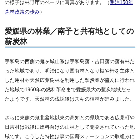
の様子は林野庁のページに写真があります。（
明治150年
森林政策の歩み
）
愛媛県の林業／南予と共有地としての
薪炭林
宇和島の西側の鬼ヶ城山系は宇和島藩・吉田藩の藩有林だ
った地域であり、明治になり国有林となり樅や栂を主体と
した用材や天然広葉樹林を利用した製炭業が盛んに行われ
た地域で1960年の燃料革命まで愛媛最大の製炭地域だっ
たようです。天然林の伐採後はスギの植林が進みました。
さらに東側の鬼北盆地以東の高知との県境である広見町や
日吉村は戦後に燃料向けの山林として開発されていった地
域です。こうした特性は森の国薪ステーションの取組みに