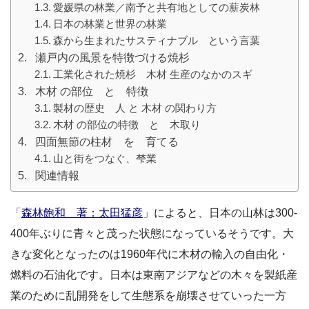
愛媛県の林業／南予と共有地としての薪炭林
日本の林業と世界の林業
森から生まれたサスティナブル という言葉
瀬戸内の風景を特徴づける焼杉
工業化された焼杉 木材 生産のなかのスギ
木材 の部位 と 特徴
製材の歴史 人 と 木材 の関わり方
木材 の部位の特徴 と 木取り
四面無節の柱材 を 育てる
山と街をつなぐ、梺業
関連情報
「
森林飽和 著：太田猛彦
」によると、日本の山林は300-
400年ぶりに青々と茂った状態になっているそうです。大
きな変化となったのは1960年代に木材の輸入の自由化・
燃料の石油化です。日本は東南アジアなどの木々を製紙産
業のために乱開発をして生態系を崩壊させていった一方