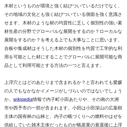
木材というものが環境と強く結びついているだけでなく、
その地域の文化とも強く結びついている側面を強く意識さ
せます、木材のような材の均質性に乏しく個別性の強い素
材生産の分野でグローバルな展開をするのか？ローカルな
展開をするのか？を考える上でも大事なことに思います。
合板や集成材はそうした木材の個別性を均質で工学的な利
用を可能とした材にすることでグローバルに展開可能な商
品として利用可能とする方法の一つと言えます。
上浮穴とはどのあたりまで含まれるか？と言われても愛媛
の人でもなかなかイメージがしづらいのではないでしょう
か。
wikipedia
情報で内子町小田あたりや、その南の大洲
市や西予市の一部が含まれます。小田は小田深山の広葉樹
主体の国有林の山林と、内子の蝋づくりへの燃料やはぜを
供給していた雑木主体だったものが蝋産業の衰退後に上浮