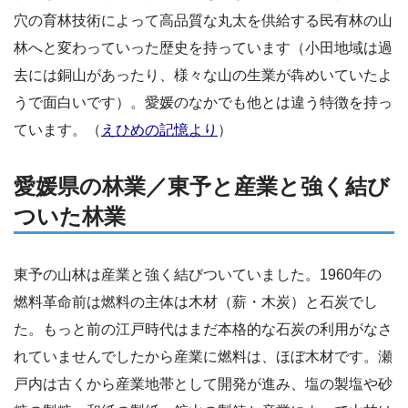
穴の育林技術によって高品質な丸太を供給する民有林の山
林へと変わっていった歴史を持っています（小田地域は過
去には銅山があったり、様々な山の生業が犇めいていたよ
うで面白いです）。愛媛のなかでも他とは違う特徴を持っ
ています。（
えひめの記憶より
）
愛媛県の林業／東予と産業と強く結び
ついた林業
東予の山林は産業と強く結びついていました。1960年の
燃料革命前は燃料の主体は木材（薪・木炭）と石炭でし
た。もっと前の江戸時代はまだ本格的な石炭の利用がなさ
れていませんでしたから産業に燃料は、ほぼ木材です。瀬
戸内は古くから産業地帯として開発が進み、塩の製塩や砂