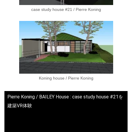
case study house #21 / Pierre Koning
Koning house / Pierre Koning
Pierre Koning / BAILEY House : case study house #21を
建築VR体験