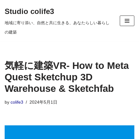
Studio colife3
コ
地域に寄り添い、自然と共に生きる、あなたらしい暮らし
ン
の建築
テ
ン
ツ
気軽に建築VR- How to Meta
へ
ス
Quest Sketchup 3D
キ
Warehouse & Sketchfab
ッ
プ
by
colife3
2024年5月1日