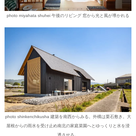
photo miyahata shuhei 午後のリビング 窓から光と風が導かれる
photo shinkenchikusha 建築を南西からみる。外構は栗石敷き。大
屋根からの雨水を受け止め南北の家庭菜園へとゆっくりと水を浸
透させる。