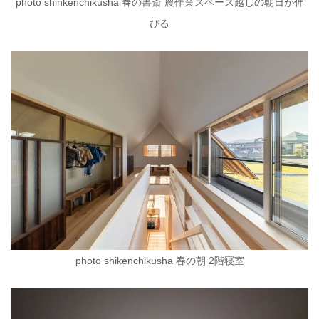
photo shinkenchikusha 春の書斎 農作業スペース越しの朝日が伸
びる
photo shikenchikusha 春の朝 2階寝室