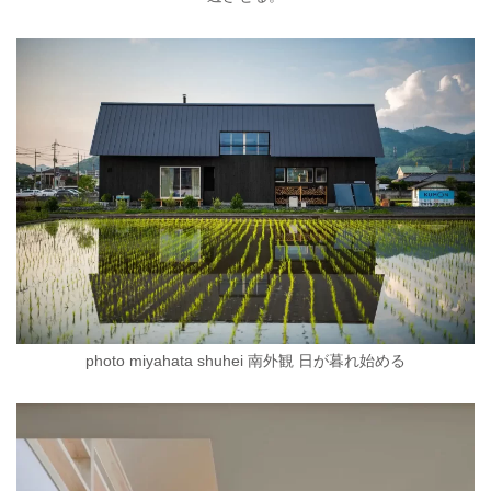
photo miyahata shuhei 南外観 日が暮れ始める