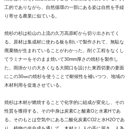
工的でありながら、自然循環の一部にある姿は自然を手繰
り寄せる農業に似ている。
焼杉の杉は松山の上流の久万高原町から切り出されてく
る。原材は集成材に使わる板を削いで製作されて、無駄な
廃棄物が生まれていることがわかった。削ぐ工程をなくし
てラミナーをそのまま焼いて30mm厚さの焼杉を製作し
た。雨掛かりの大きくなる大開口を設けた東西切妻の妻面
にこの30㎜の焼杉を使うことで耐候性を補いつつ、地域の
木材利用を促進させている。
焼杉は木材が燃焼することで化学的に組成が変化し、その
性質を獲得する。その中身は炭素Cと酸素Oと水素Hであ
る。そのもとは空気中にある二酸化炭素CO2と水H2Oであ
り、植物の光合成を通して、木材とし人の手に届き、人為