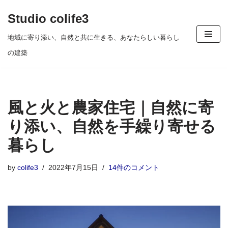
Studio colife3
コ
地域に寄り添い、自然と共に生きる、あなたらしい暮らし
ン
の建築
テ
ン
ツ
風と火と農家住宅｜自然に寄
へ
ス
り添い、自然を手繰り寄せる
キ
暮らし
ッ
プ
by
colife3
2022年7月15日
14件のコメント