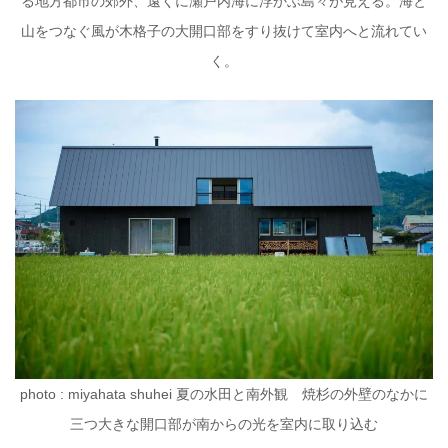
る地方都市の郊外、遠くに瀬戸内海に浮かぶ島々が見える。海と
山をつなぐ風が木格子の大開口部をすり抜けて室内へと流れてい
く。
photo : miyahata shuhei 夏の水田と南外観 焼杉の外壁のなかに
三つ大きな開口部が南からの光を室内に取り込む