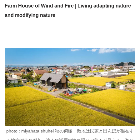
Farm House of Wind and Fire | Living adapting nature
and modifying nature
photo : miyahata shuhei 秋の俯瞰 敷地は民家と田んぼが混在す