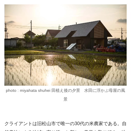
photo : miyahata shuhei 田植え後の夕景 水田に浮かぶ母屋の風
景
クライアントは旧松山市で唯一の30代の米農家である。自