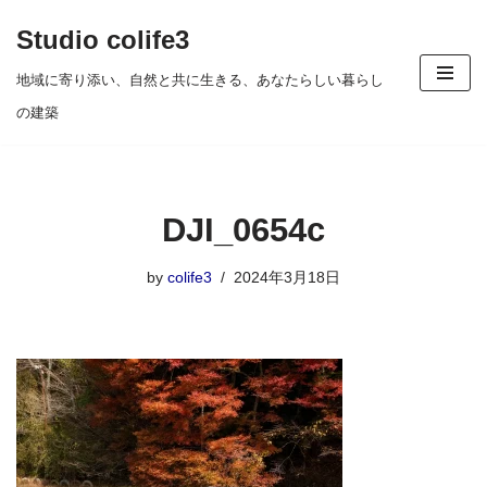
Studio colife3
コ
地域に寄り添い、自然と共に生きる、あなたらしい暮らし
ン
の建築
テ
ン
ツ
DJI_0654c
へ
ス
by
colife3
2024年3月18日
キ
ッ
プ