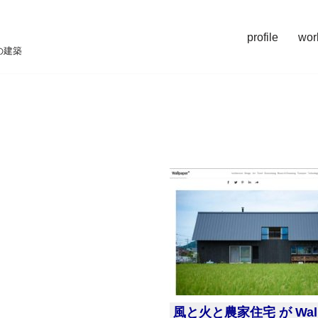
profile
wor
の建築
風と火と農家住宅 が Wal