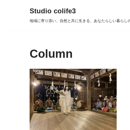
Studio colife3
コ
地域に寄り添い、自然と共に生きる、あなたらしい暮らし
ン
テ
ン
ツ
Column
へ
ス
キ
ッ
プ