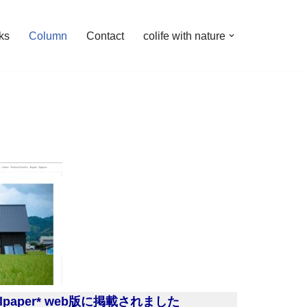
ks
Column
Contact
colife with nature
lpaper* web版に掲載されました