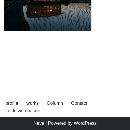
profile
works
Column
Contact
colife with nature
Neve
| Powered by
WordPress