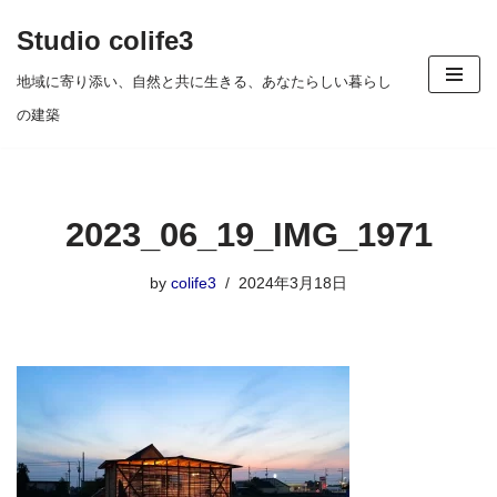
Studio colife3
コ
地域に寄り添い、自然と共に生きる、あなたらしい暮らし
ン
の建築
テ
ン
ツ
2023_06_19_IMG_1971
へ
ス
by
colife3
2024年3月18日
キ
ッ
プ